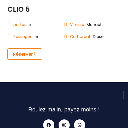
CLIO 5
portes:
5
Vitesse:
Manuel
Passagers:
5
Carburant:
Diesel
Réserver
Roulez malin, payez moins !