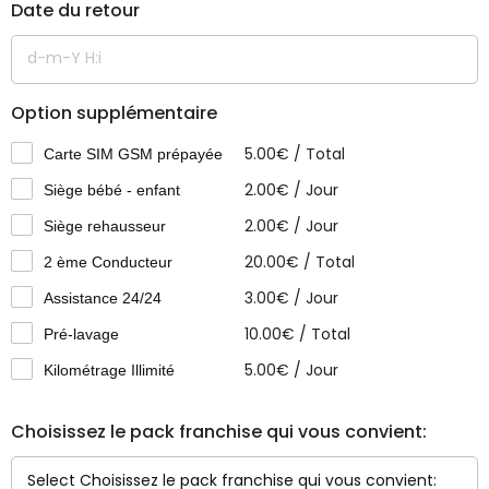
Date du retour
Option supplémentaire
5.00
€
/
Total
Carte SIM GSM prépayée
2.00
€
/
Jour
Siège bébé - enfant
2.00
€
/
Jour
Siège rehausseur
20.00
€
/
Total
2 ème Conducteur
3.00
€
/
Jour
Assistance 24/24
10.00
€
/
Total
Pré-lavage
5.00
€
/
Jour
Kilométrage Illimité
Choisissez le pack franchise qui vous convient: