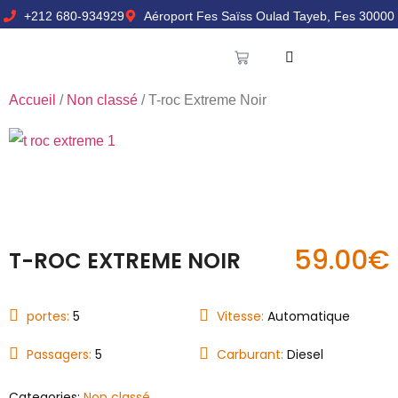
+212 680-934929
Aéroport Fes Saïss Oulad Tayeb, Fes 30000
Accueil
/
Non classé
/ T-roc Extreme Noir
59.00
€
T-ROC EXTREME NOIR
portes:
5
Vitesse:
Automatique
Passagers:
5
Carburant:
Diesel
Categories:
Non classé