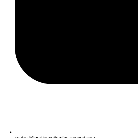
contact@locationvoiturefes-aeroport.com