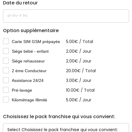
Date du retour
Option supplémentaire
5.00
€
/
Total
Carte SIM GSM prépayée
2.00
€
/
Jour
Siège bébé - enfant
2.00
€
/
Jour
Siège rehausseur
20.00
€
/
Total
2 ème Conducteur
3.00
€
/
Jour
Assistance 24/24
10.00
€
/
Total
Pré-lavage
5.00
€
/
Jour
Kilométrage Illimité
Choisissez le pack franchise qui vous convient: