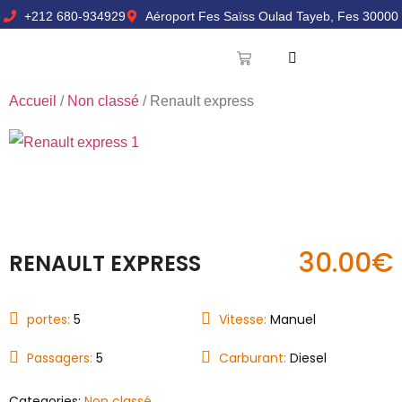
+212 680-934929
Aéroport Fes Saïss Oulad Tayeb, Fes 30000
Accueil
/
Non classé
/ Renault express
30.00
€
RENAULT EXPRESS
portes:
5
Vitesse:
Manuel
Passagers:
5
Carburant:
Diesel
Categories:
Non classé