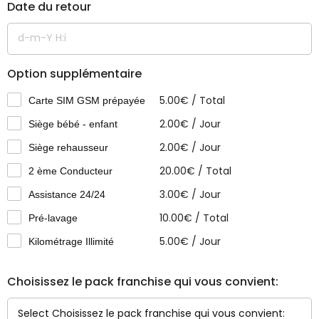
Date du retour
Option supplémentaire
5.00
€
/
Total
Carte SIM GSM prépayée
2.00
€
/
Jour
Siège bébé - enfant
2.00
€
/
Jour
Siège rehausseur
20.00
€
/
Total
2 ème Conducteur
3.00
€
/
Jour
Assistance 24/24
10.00
€
/
Total
Pré-lavage
5.00
€
/
Jour
Kilométrage Illimité
Choisissez le pack franchise qui vous convient: