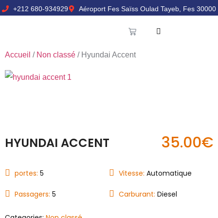
+212 680-934929
Aéroport Fes Saïss Oulad Tayeb, Fes 30000
Accueil
/
Non classé
/ Hyundai Accent
35.00
€
HYUNDAI ACCENT
portes:
5
Vitesse:
Automatique
Passagers:
5
Carburant:
Diesel
Categories:
Non classé