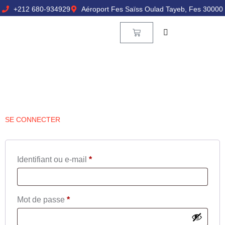
+212 680-934929
Aéroport Fes Saïss Oulad Tayeb, Fes 30000
SE CONNECTER
Identifiant ou e-mail
*
Mot de passe
*